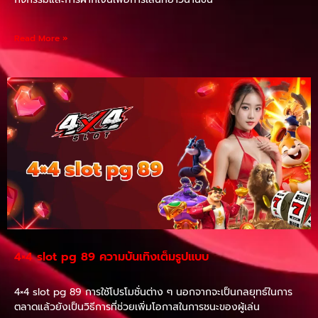
Read More »
4×4 slot pg 89 ความบันเทิงเต็มรูปแบบ
4×4 slot pg 89 การใช้โปรโมชั่นต่าง ๆ นอกจากจะเป็นกลยุทธ์ในการ
ตลาดแล้วยังเป็นวิธีการที่ช่วยเพิ่มโอกาสในการชนะของผู้เล่น